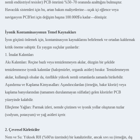
nemli endüstriyel tesisler) PCB ömrünü %50–70 oranında azalttığını bulmuştur.
Havacılık sistemleri için bu, artan bakım maliyetlerine—uçak içi eğlence veya
navigasyon PCB'leri için değişim başına 100.000$'a kadar—dönüşür.
İyonik Kontaminasyonun Temel Kaynakları
İyon göçünü önlemek için, kontaminasyon kaynaklarını belirlemek ve ortadan kaldırmak
kritik öneme sahiptir. En yaygın suçlular şunlardır:
1. İmalat Kalıntıları
Akı Kalıntıları: Reçine bazlı veya temizlenmeyen akılar, düzgün bir şekilde
temizlenmezse iyonik kalıntılar (halojenürler, organik asitler) bırakır. Temizlenmeyen
akılar, kullanışlı olsalar da, özellikle yüksek nemli ortamlarda zamanla birikebilir.
Aşındırma ve Kaplama Kimyasalları: Aşındırıcılardan (örneğin, bakır klorür) veya
kaplama banyolarından (tamamen durulanmayan sülfatlar) gelen klorürler PCB
yüzeyinde kalabilir.
Elleçleme Yağları: Parmak izleri, nemde çözünen ve iyonik yollar oluşturan tuzlar
(sodyum, potasyum) ve yağ asitleri içerir.
2. Çevresel Kirleticiler
Nem ve Su: Yüksek RH (%60'ın üzerinde) bir katalizördür, ancak sıvı su (örneğin, dış