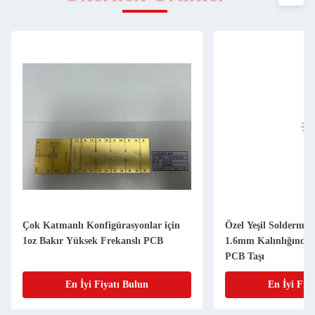
Çok Katmanlı Konfigürasyonlar için
Özel Yeşil Soldermas
1oz Bakır Yüksek Frekanslı PCB
1.6mm Kalınlığında
PCB Taşı
En İyi Fiyatı Bulun
En İyi Fiy