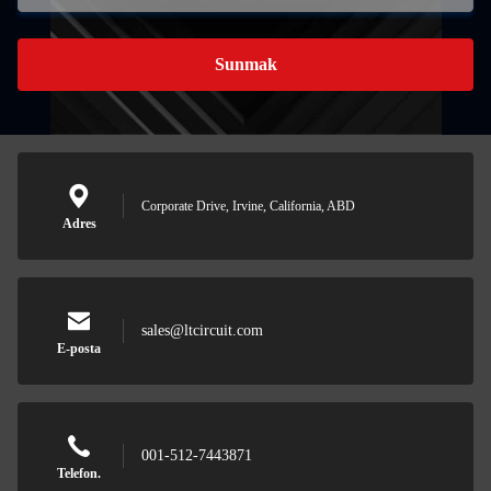
Sunmak
Corporate Drive, Irvine, California, ABD
Adres
Mesaj b
sales@ltcircuit.com
Sizi yakında 
E-posta
001-512-7443871
Telefon.