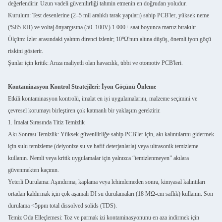
değerlendirir. Uzun vadeli güvenilirliği tahmin etmenin en doğrudan yoludur.
Kurulum: Test desenlerine (2–5 mil aralıklı tarak yapıları) sahip PCB'ler, yüksek neme
(%85 RH) ve voltaj önyargısına (50–100V) 1.000+ saat boyunca maruz bırakılır.
Ölçüm: İzler arasındaki yalıtım direnci izlenir; 10⁸Ω'nun altına düşüş, önemli iyon göçü
riskini gösterir.
Şunlar için kritik: Arıza maliyetli olan havacılık, tıbbi ve otomotiv PCB'leri.
Kontaminasyon Kontrol Stratejileri: İyon Göçünü Önleme
Etkili kontaminasyon kontrolü, imalat en iyi uygulamalarını, malzeme seçimini ve
çevresel korumayı birleştiren çok katmanlı bir yaklaşım gerektirir.
1. İmalat Sırasında Titiz Temizlik
Akı Sonrası Temizlik: Yüksek güvenilirliğe sahip PCB'ler için, akı kalıntılarını gidermek
için sulu temizleme (deiyonize su ve hafif deterjanlarla) veya ultrasonik temizleme
kullanın. Nemli veya kritik uygulamalar için yalnızca “temizlenmeyen” akılara
güvenmekten kaçının.
Yeterli Durulama: Aşındırma, kaplama veya lehimlemeden sonra, kimyasal kalıntıları
ortadan kaldırmak için çok aşamalı DI su durulamaları (18 MΩ-cm saflık) kullanın. Son
durulama <5ppm total dissolved solids (TDS).
Temiz Oda Elleçlemesi: Toz ve parmak izi kontaminasyonunu en aza indirmek için