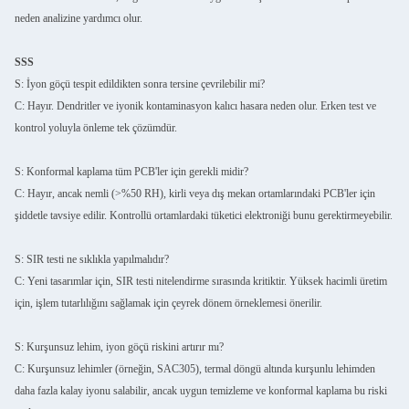
neden analizine yardımcı olur.
SSS
S: İyon göçü tespit edildikten sonra tersine çevrilebilir mi?
C: Hayır. Dendritler ve iyonik kontaminasyon kalıcı hasara neden olur. Erken test ve
kontrol yoluyla önleme tek çözümdür.
S: Konformal kaplama tüm PCB'ler için gerekli midir?
C: Hayır, ancak nemli (>%50 RH), kirli veya dış mekan ortamlarındaki PCB'ler için
şiddetle tavsiye edilir. Kontrollü ortamlardaki tüketici elektroniği bunu gerektirmeyebilir.
S: SIR testi ne sıklıkla yapılmalıdır?
C: Yeni tasarımlar için, SIR testi nitelendirme sırasında kritiktir. Yüksek hacimli üretim
için, işlem tutarlılığını sağlamak için çeyrek dönem örneklemesi önerilir.
S: Kurşunsuz lehim, iyon göçü riskini artırır mı?
C: Kurşunsuz lehimler (örneğin, SAC305), termal döngü altında kurşunlu lehimden
daha fazla kalay iyonu salabilir, ancak uygun temizleme ve konformal kaplama bu riski