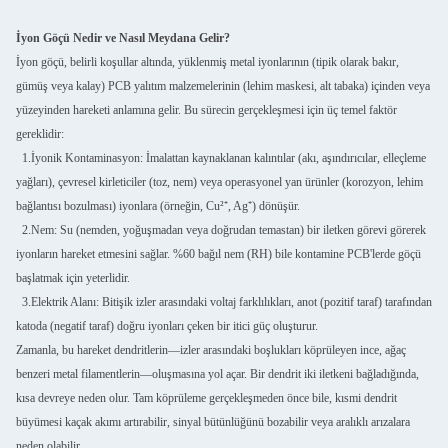
İyon Göçü Nedir ve Nasıl Meydana Gelir?
İyon göçü, belirli koşullar altında, yüklenmiş metal iyonlarının (tipik olarak bakır,
gümüş veya kalay) PCB yalıtım malzemelerinin (lehim maskesi, alt tabaka) içinden veya
yüzeyinden hareketi anlamına gelir. Bu sürecin gerçekleşmesi için üç temel faktör
gereklidir:
1.İyonik Kontaminasyon: İmalattan kaynaklanan kalıntılar (akı, aşındırıcılar, elleçleme
yağları), çevresel kirleticiler (toz, nem) veya operasyonel yan ürünler (korozyon, lehim
bağlantısı bozulması) iyonlara (örneğin, Cu²⁺, Ag⁺) dönüşür.
2.Nem: Su (nemden, yoğuşmadan veya doğrudan temastan) bir iletken görevi görerek
iyonların hareket etmesini sağlar. %60 bağıl nem (RH) bile kontamine PCB'lerde göçü
başlatmak için yeterlidir.
3.Elektrik Alanı: Bitişik izler arasındaki voltaj farklılıkları, anot (pozitif taraf) tarafından
katoda (negatif taraf) doğru iyonları çeken bir itici güç oluşturur.
Zamanla, bu hareket dendritlerin—izler arasındaki boşlukları köprüleyen ince, ağaç
benzeri metal filamentlerin—oluşmasına yol açar. Bir dendrit iki iletkeni bağladığında,
kısa devreye neden olur. Tam köprüleme gerçekleşmeden önce bile, kısmi dendrit
büyümesi kaçak akımı artırabilir, sinyal bütünlüğünü bozabilir veya aralıklı arızalara
neden olabilir.