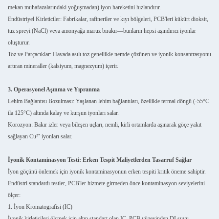
mekan muhafazalarındaki yoğuşmadan) iyon hareketini hızlandırır.
Endüstriyel Kirleticiler: Fabrikalar, rafineriler ve kıyı bölgeleri, PCB'leri kükürt dioksit,
tuz spreyi (NaCl) veya amonyağa maruz bırakır—bunların hepsi aşındırıcı iyonlar
oluşturur.
Toz ve Parçacıklar: Havada asılı toz genellikle nemde çözünen ve iyonik konsantrasyonu
artıran mineraller (kalsiyum, magnezyum) içerir.
3. Operasyonel Aşınma ve Yıpranma
Lehim Bağlantısı Bozulması: Yaşlanan lehim bağlantıları, özellikle termal döngü (-55°C
ila 125°C) altında kalay ve kurşun iyonları salar.
Korozyon: Bakır izler veya bileşen uçları, nemli, kirli ortamlarda aşınarak göçe yakıt
sağlayan Cu²⁺ iyonları salar.
İyonik Kontaminasyon Testi: Erken Tespit Maliyetlerden Tasarruf Sağlar
İyon göçünü önlemek için iyonik kontaminasyonun erken tespiti kritik öneme sahiptir.
Endüstri standardı testler, PCB'ler hizmete girmeden önce kontaminasyon seviyelerini
ölçer:
1. İyon Kromatografisi (IC)
İyonik kirleticileri ölçmek için altın standart olan IC, PCB yüzeyinden DI suyu