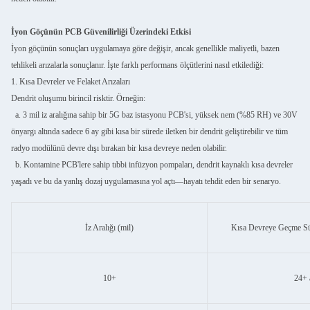
İyon Göçünün PCB Güvenilirliği Üzerindeki Etkisi
İyon göçünün sonuçları uygulamaya göre değişir, ancak genellikle maliyetli, bazen
tehlikeli arızalarla sonuçlanır. İşte farklı performans ölçütlerini nasıl etkilediği:
1. Kısa Devreler ve Felaket Arızaları
Dendrit oluşumu birincil risktir. Örneğin:
a. 3 mil iz aralığına sahip bir 5G baz istasyonu PCB'si, yüksek nem (%85 RH) ve 30V
önyargı altında sadece 6 ay gibi kısa bir sürede iletken bir dendrit geliştirebilir ve tüm
radyo modülünü devre dışı bırakan bir kısa devreye neden olabilir.
b. Kontamine PCB'lere sahip tıbbi infüzyon pompaları, dendrit kaynaklı kısa devreler
yaşadı ve bu da yanlış dozaj uygulamasına yol açtı—hayatı tehdit eden bir senaryo.
İz Aralığı (mil)
Kısa Devreye Geçme S
10+
24+ 