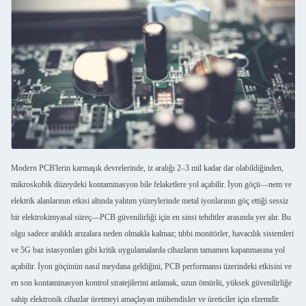
Modern PCB'lerin karmaşık devrelerinde, iz aralığı 2–3 mil kadar dar olabildiğinden,
mikroskobik düzeydeki kontaminasyon bile felaketlere yol açabilir. İyon göçü—nem ve
elektrik alanlarının etkisi altında yalıtım yüzeylerinde metal iyonlarının göç ettiği sessiz
bir elektrokimyasal süreç—PCB güvenilirliği için en sinsi tehditler arasında yer alır. Bu
olgu sadece aralıklı arızalara neden olmakla kalmaz; tıbbi monitörler, havacılık sistemleri
ve 5G baz istasyonları gibi kritik uygulamalarda cihazların tamamen kapanmasına yol
açabilir. İyon göçünün nasıl meydana geldiğini, PCB performansı üzerindeki etkisini ve
en son kontaminasyon kontrol stratejilerini anlamak, uzun ömürlü, yüksek güvenilirliğe
sahip elektronik cihazlar üretmeyi amaçlayan mühendisler ve üreticiler için elzemdir.