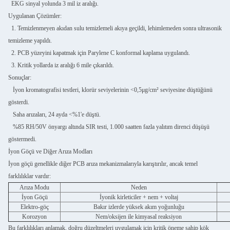
EKG sinyal yolunda 3 mil iz aralığı.
Uygulanan Çözümler:
1. Temizlenmeyen akıdan sulu temizlemeli akıya geçildi, lehimlemeden sonra ultrasonik
temizleme yapıldı.
2. PCB yüzeyini kapatmak için Parylene C konformal kaplama uygulandı.
3. Kritik yollarda iz aralığı 6 mile çıkarıldı.
Sonuçlar:
İyon kromatografisi testleri, klorür seviyelerinin <0,5μg/cm² seviyesine düştüğünü
gösterdi.
Saha arızaları, 24 ayda <%1'e düştü.
%85 RH/50V önyargı altında SIR testi, 1.000 saatten fazla yalıtım direnci düşüşü
göstermedi.
İyon Göçü ve Diğer Arıza Modları
İyon göçü genellikle diğer PCB arıza mekanizmalarıyla karıştırılır, ancak temel
farklılıklar vardır:
Arıza Modu
Neden
İyon Göçü
İyonik kirleticiler + nem + voltaj
Elektro-göç
Bakır izlerde yüksek akım yoğunluğu
Korozyon
Nem/oksijen ile kimyasal reaksiyon
Bu farklılıkları anlamak, doğru düzeltmeleri uygulamak için kritik öneme sahip kök