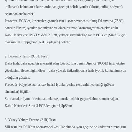
kullanarak kalıntıları çıkarır, ardından çözeltiyi belirli iyonlar (klorür, sülfat, sodyum)
açısından analiz eder.
Prosedür: PCB'ler, kirleticileri çözmek için 1 saat boyunca ısıtılmış DI suyuna (75°C)
batırılır. Ekstre, iyonları tanımlayan ve ölçen bir iyon kromatografına enjekte edilir.
Kabul Kriterleri: IPC-TM-650 2.3.28, yüksek güvenilirliğe sahip PCB'ler (Sınıf 3) için
maksimum 1,56μg/cm² (NaCl eşdeğeri) belirtir.
2. İletkenlik Testi (ROSE Testi)
Daha hızlı, daha ucuz bir alternatif olan Çözücü Ekstrenin Direnci (ROSE) testi, ekstre
çözeltisinin iletkenliğini ölçer—daha yüksek iletkenlik daha fazla iyonik kontaminasyon
olduğunu gösterir.
Prosedür: IC'ye benzer, ancak belirli iyonlar yerine ekstrenin iletkenliği (μS/cm
cinsinden) ölçülür.
Sınırlamalar: İyon türlerini tanımlamaz, ancak hızlı bir geçme/kalma sonucu sağlar.
Kabul Kriterleri: Sınıf 3 PCB'ler için ≤1,5μS/cm.
3. Yüzey Yalıtım Direnci (SIR) Testi
SIR testi, bir PCB'nin operasyonel koşullar altında iyon göçüne ne kadar iyi direndiğini