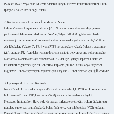
PCB'leri ISO 8 veya daha iyi temiz odalarda işleyin. Eldiven kullanımını zorunlu kılın
(parçacık döken lateks değil, nitril).
2. Kontaminasyona Direnmek İçin Malzeme Seçimi
Lehim Maskesi: Düşük su emilimine (<0,1%) ve kimyasal dirence sahip yüksek
performanslı lehim maskeleri seçin (örneğin, Taiyo PSR-4000 gibi epoksi bazlı
maskeler). Bunlar nemin nüfuz etmesine direnir ve maske yoluyla iyon göçünü önler.
Alt Tabakalar: Yüksek Tg FR-4 veya PTFE alt tabakalar (yüksek frekanslı tasarımlar
için), standart FR-4'ten daha iyi nem direncine sahiptir ve iyon taşıma yollarını azaltır.
Konformal Kaplamalar: Sert ortamlardaki PCB'ler için, yüzeyi kapatmak, nemi ve
kirleticileri engellemek için bir konformal kaplama (silikon, akrilik veya Parylene)
uygulayın. Pinhole içermeyen kaplamasıyla Parylene C, tıbbi cihazlar için 尤其 etkilidir.
3. Operasyonda Çevresel Kontroller
Nem Yönetimi: Dış mekan veya endüstriyel uygulamalar için PCB'leri kurutucu veya
iklim kontrolü olan (RH'yi koruyun <%50) kapalı muhafazalara yerleştirin.
Korozyon İnhibitörleri: Hava yoluyla taşınan kirleticileri (örneğin, kükürt dioksit, tuz)
nötralize etmek için muhafazalarda buhar fazlı korozyon inhibitörleri (VCI) kullanın.
Düzenli Bakım: Uzun ömürlü cihazlar (örneğin, rüzgar türbini kontrolörleri) için, yüzey