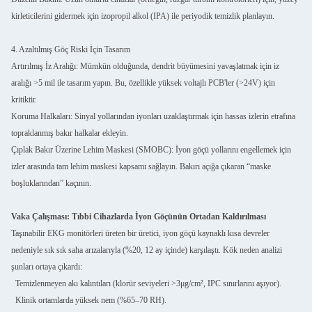
kirleticilerini gidermek için izopropil alkol (IPA) ile periyodik temizlik planlayın.
4. Azaltılmış Göç Riski İçin Tasarım
Artırılmış İz Aralığı: Mümkün olduğunda, dendrit büyümesini yavaşlatmak için iz
aralığı >5 mil ile tasarım yapın. Bu, özellikle yüksek voltajlı PCB'ler (>24V) için
kritiktir.
Koruma Halkaları: Sinyal yollarından iyonları uzaklaştırmak için hassas izlerin etrafına
topraklanmış bakır halkalar ekleyin.
Çıplak Bakır Üzerine Lehim Maskesi (SMOBC): İyon göçü yollarını engellemek için
izler arasında tam lehim maskesi kapsamı sağlayın. Bakırı açığa çıkaran “maske
boşluklarından” kaçının.
Vaka Çalışması: Tıbbi Cihazlarda İyon Göçünün Ortadan Kaldırılması
Taşınabilir EKG monitörleri üreten bir üretici, iyon göçü kaynaklı kısa devreler
nedeniyle sık sık saha arızalarıyla (%20, 12 ay içinde) karşılaştı. Kök neden analizi
şunları ortaya çıkardı:
Temizlenmeyen akı kalıntıları (klorür seviyeleri >3μg/cm², IPC sınırlarını aşıyor).
Klinik ortamlarda yüksek nem (%65–70 RH).