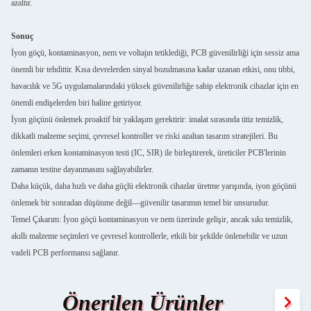
azaltır.
Sonuç
İyon göçü, kontaminasyon, nem ve voltajın tetiklediği, PCB güvenilirliği için sessiz ama
önemli bir tehdittir. Kısa devrelerden sinyal bozulmasına kadar uzanan etkisi, onu tıbbi,
havacılık ve 5G uygulamalarındaki yüksek güvenilirliğe sahip elektronik cihazlar için en
önemli endişelerden biri haline getiriyor.
İyon göçünü önlemek proaktif bir yaklaşım gerektirir: imalat sırasında titiz temizlik,
dikkatli malzeme seçimi, çevresel kontroller ve riski azaltan tasarım stratejileri. Bu
önlemleri erken kontaminasyon testi (IC, SIR) ile birleştirerek, üreticiler PCB'lerinin
zamanın testine dayanmasını sağlayabilirler.
Daha küçük, daha hızlı ve daha güçlü elektronik cihazlar üretme yarışında, iyon göçünü
önlemek bir sonradan düşünme değil—güvenilir tasarımın temel bir unsurudur.
Temel Çıkarım: İyon göçü kontaminasyon ve nem üzerinde gelişir, ancak sıkı temizlik,
akıllı malzeme seçimleri ve çevresel kontrollerle, etkili bir şekilde önlenebilir ve uzun
vadeli PCB performansı sağlanır.
Önerilen Ürünler