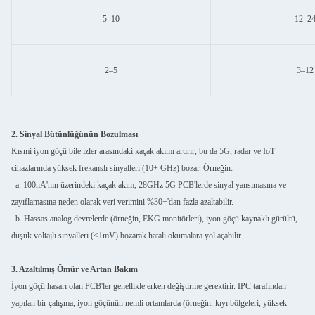
5–10
12–24
2–5
3–12
2. Sinyal Bütünlüğünün Bozulması
Kısmi iyon göçü bile izler arasındaki kaçak akımı artırır, bu da 5G, radar ve IoT
cihazlarında yüksek frekanslı sinyalleri (10+ GHz) bozar. Örneğin:
a. 100nA'nın üzerindeki kaçak akım, 28GHz 5G PCB'lerde sinyal yansımasına ve
zayıflamasına neden olarak veri verimini %30+'dan fazla azaltabilir.
b. Hassas analog devrelerde (örneğin, EKG monitörleri), iyon göçü kaynaklı gürültü,
düşük voltajlı sinyalleri (≤1mV) bozarak hatalı okumalara yol açabilir.
3. Azaltılmış Ömür ve Artan Bakım
İyon göçü hasarı olan PCB'ler genellikle erken değiştirme gerektirir. IPC tarafından
yapılan bir çalışma, iyon göçünün nemli ortamlarda (örneğin, kıyı bölgeleri, yüksek