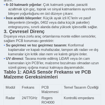
artırır:
•
6–10 katmanlı yığınlar
: Çok katmanlı yapılar, paraziti
azaltmak için güç, toprak ve sinyal katmanlarını ayırırken
bileşen yoğunluğunu en üst düzeye çıkarır.
•
İnce aralıklı bileşenler
: Küçük ayak izli IC'lerin ve pasif
bileşenlerin (örneğin, 0402 veya daha küçük paketler)
entegrasyonu, sınırlı alanda daha yüksek işlevsellik sağlar.
3. Çevresel Direnç
Dışarıya veya zorlu araç ortamlarına monte edilen sensörler,
sağlam PCB koruması gerektirir:
•
Su geçirmez ve toz geçirmez tasarım
: Konformal
kaplamalar ve kapalı muhafazalar, tampon altı radarı ve dış
kameralar için kritik olan nem ve kalıntı girişini önler.
•
UV direnci
: Tavana monte edilmiş LiDAR veya ön cam
kameraları için PCB'ler, malzeme bozulması olmadan uzun
süreli güneş ışığına maruz kalmaya dayanmalıdır.
Tablo 1: ADAS Sensör Frekansı ve PCB
Malzeme Gereksinimleri
Modül
Frekans
PCB
Temel Tasarım Özelliği
Malzemesi
Radar
24/77GHz
Rogers
Kontrollü empedans
RO4000