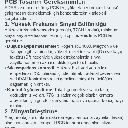
PCB Tasarım Gereksinimleri
ADAS ve otonom sürüş PCB'leri, yüksek performanslı sensör
çalışmasını desteklemek için benzersiz teknik talepleri
karşılamalıdır:
1. Yüksek Frekanslı Sinyal Bütünlüğü
Yüksek frekanslı sensörler (örneğin, 77GHz radar), minimum
sinyal kaybı ve hassas iletim için optimize edilmiş PCB'ler
gerektirir:
•
Düşük kayıplı malzemeler
: Rogers RO4000, Megtron 6 ve
Tachyon gibi laminatlar, yüksek dielektrik sabiti (Dk) ve kayıp
faktörü (Df) nedeniyle yüksek frekanslarda sinyal
zayıflamasını en aza indirdikleri için tercih edilir.
•
Sıkı empedans kontrolü
: Yüksek hızlı veri yolları için
empedansı ±%5 tolerans içinde tutmak, radar alıcı-vericileri
ve LiDAR kontrol devreleri genelinde sinyal bütünlüğünü
sağlamak için kritiktir.
•
Kontrollü yönlendirme
: Tutarlı geometriye sahip kısa,
doğrudan iz yolları, 77GHz radar ve çok gigabit kamera
arayüzleri için gerekli olan yansımaları ve çapraz konuşmayı
azaltır.
2. Minyatürleştirme
Araç montaj konumlarındaki (örneğin, tamponlar, aynalar, tavan)
alan kısıtlamaları, kompakt PCB tasarımlarına olan ihtiyacı