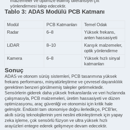
malzemeler ve optimize edilmiş diferansiyel çift
yönlendirmesi talep edecektir.
Tablo 3: ADAS Modülü PCB Katmanı
Modül
PCB Katmanları
Temel Odak
Radar
6–8
Yüksek frekans,
anten hassasiyeti
LiDAR
8–10
Karışık malzemeler,
optik yönlendirme
Kamera
6–8
Yüksek hızlı sinyal
katmanları
Sonuç
ADAS ve otonom sürüş sistemleri, PCB tasarımına yüksek
frekans performansı, minyatürleştirme ve çevresel dayanıklılık
gerektiren benzeri görülmemiş talepler getirmektedir.
Sensörlerin giderek daha yüksek frekanslarda ve veri hızlarında
çalışmasıyla, PCB malzemeleri, üretim hassasiyeti ve düzen
optimizasyonu, araç güvenliği ve otonomisi için kritik hale
gelmiştir. Endüstri tam otonomiye doğru ilerledikçe, PCB'ler,
akıllı sürüş teknolojilerinin yeni neslini etkinleştirmek için yapay
zeka işleme, çok sensörlü füzyon ve ultra yüksek hızlı
arayüzleri entegre ederek gelişmeye devam edecektir.