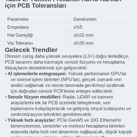
için PCB Toleransları
Parametre
Gereksinim
Empedans
±%5
Hat Genişliği
±0,02 mm
Via Toleransı
±0,05 mm
Gelecek Trendler
Otonom sürüş daha yüksek seviyelere (L3+) doğru ilerledikçe,
PCB tasarımı daha karmaşık sensör füzyonu ve hesaplama
ihtiyaçlarını desteklemek için gelişecektir:
•
AI işlemcilerle entegrasyon
: Yüksek performanslı GPU'lar
ve sinirsel işlem birimleri (NPU'lar), gerçek zamanlı veri
analizi sağlamak ve nesne tanımada gecikmeyi azaltmak
için doğrudan sensör PCB'lerine entegre edilecektir.
•
Sensör füzyon modülleri
: Radar, LiDAR ve kamera
arayüzlerini tek bir PCB üzerinde birleştirmek, veri
toplamasını kolaylaştıracak ve gelişmiş sinyal izolasyonu ve
senkronizasyon teknikleri gerektirecektir.
•
Yüksek hızlı arayüzler
: PCIe Gen4/5 ve 10G Ethernet'in
benimsenmesi, sensörler ve merkezi hesaplama birimleri
arasında daha hızlı veri aktarımını sağlayacak, düşük kayıplı