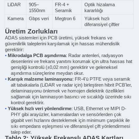
LiDAR
905–
FR-4 +
Optik hizalama
1550nm
Seramik
kararlılığı
Kamera
Gbps veri
Megtron 6
Yüksek hızlı
diferansiyel çiftler
Üretim Zorlukları
ADAS sistemleri için PCB üretimi, yüksek frekans ve
güvenilirlik taleplerini karşılamak için hassas mühendislik
gerektirir:
•
Mikrodalga PCB aşındırma
: Radar antenleri, radyasyon
desenlerini ve frekans yanıtını korumak için ultra hassas hat
genişliği kontrolü (±0,02 mm) gerektirir ve geleneksel
aşındırma süreçlerine meydan okur.
•
Karışık malzeme laminasyonu
: FR-4'ü PTFE veya seramik
alt tabakalarla (LiDAR ve radar için) birleştiren hibrit PCB'ler,
delaminasyonu önlemek ve homojen dielektrik özellikleri
sağlamak için laminasyon basıncı ve sıcaklığı üzerinde sıkı
kontrol gerektirir.
•
Yüksek hızlı veri yönlendirme
: USB, Ethernet ve MIPI D-
PHY gibi arayüzler, kameralardan ve sensörlerden çok
gigabit veri hızlarını desteklemek için minimum çarpıklık ile
sıkı empedans eşleşmesi ve diferansiyel çift yönlendirmesi
talep eder.
Tablo 2: Yüksek Frekanslı ADAS Kartları