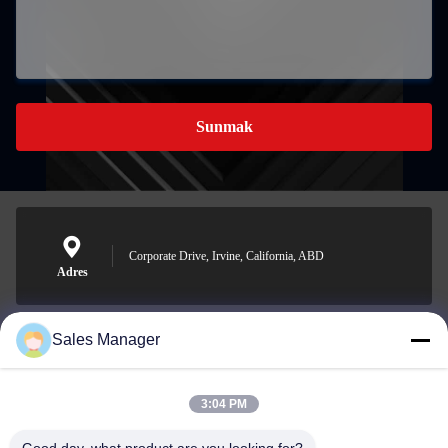
Sunmak
Corporate Drive, Irvine, California, ABD
Adres
Sales Manager
sales@ltcircuit.com
E-posta
3:04 PM