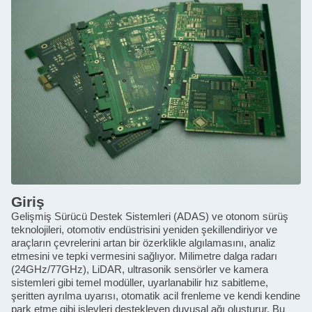
Giriş
Gelişmiş Sürücü Destek Sistemleri (ADAS) ve otonom sürüş
teknolojileri, otomotiv endüstrisini yeniden şekillendiriyor ve
araçların çevrelerini artan bir özerklikle algılamasını, analiz
etmesini ve tepki vermesini sağlıyor. Milimetre dalga radarı
(24GHz/77GHz), LiDAR, ultrasonik sensörler ve kamera
sistemleri gibi temel modüller, uyarlanabilir hız sabitleme,
şeritten ayrılma uyarısı, otomatik acil frenleme ve kendi kendine
park etme gibi işlevleri destekleyen duyusal ağı oluşturur. Bu