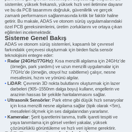
sistemler, yüksek frekanslı, yüksek hızlı veri iletimine dayanır
ve bu da PCB tasarımını doğruluk, güvenilirlik ve gerçek
zamanlı performansın sağlanmasında kritik bir faktör haline
getirir. Bu makale, ADAS ve otonom sürüş uygulamalarındaki
özel PCB gereksinimlerini, üretim zorluklarını ve ortaya çıkan
eğilimleri incelemektedir.
Sisteme Genel Bakış
ADAS ve otonom sürüş sistemleri, kapsamlı bir çevresel
farkındalık çerçevesi oluşturmak için birden fazla sensör
teknolojisini entegre eder:
•
Radar (24GHz/77GHz)
: Kısa menzilli algılama için 24GHz'de
(örneğin, park yardımı) ve uzun menzilli uygulamalar için
77GHz'de (örneğin, otoyol hız sabitleme) çalışır, nesne
mesafesini, hızını ve yönünü algılar.
•
LiDAR
: Çevrenin 3D nokta bulutlarını oluşturmak için lazer
darbeleri (905–1550nm dalga boyu) kullanır, engellerin ve
arazinin hassas bir şekilde haritalanmasını sağlar.
•
Ultrasonik Sensörler
: Park etme gibi düşük hızlı senaryolar
için kısa menzilli nesne algılama sağlar (tipik olarak <5m),
mesafeleri ölçmek için ses dalgalarından yararlanır.
•
Kameralar
: Şerit işaretlerini tanıma, trafik işareti tespiti ve
yaya tanımlama için görsel verileri yakalar, yüksek
çözünürlüklü görüntüleme ve hızlı veri işleme gerektirir.