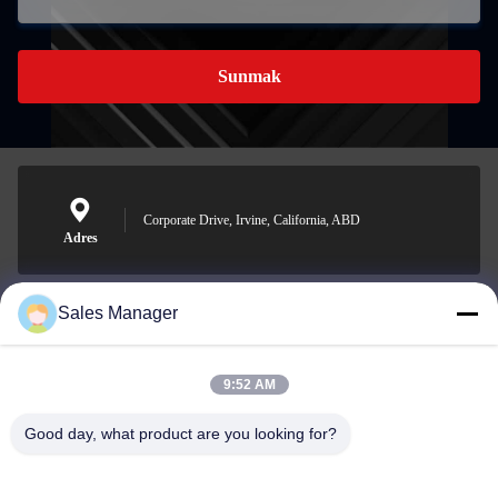
Sunmak
Corporate Drive, Irvine, California, ABD
Adres
Sales Manager
sales@ltcircuit.com
E-posta
9:52 AM
Good day, what product are you looking for?
001-512-7443871
Telefon.