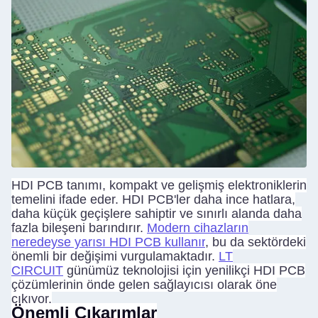
HDI PCB tanımı, kompakt ve gelişmiş elektroniklerin
temelini ifade eder. HDI PCB'ler daha ince hatlara,
daha küçük geçişlere sahiptir ve sınırlı alanda daha
fazla bileşeni barındırır.
Modern cihazların
neredeyse yarısı HDI PCB kullanır
, bu da sektördeki
önemli bir değişimi vurgulamaktadır.
LT
CIRCUIT
günümüz teknolojisi için yenilikçi HDI PCB
çözümlerinin önde gelen sağlayıcısı olarak öne
çıkıyor.
Önemli Çıkarımlar