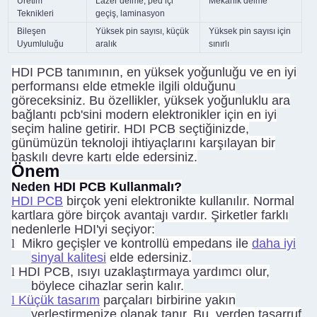
Üretim
Lazer delme, ped içi
Mekanik delme
Teknikleri
geçiş, laminasyon
Bileşen
Yüksek pin sayısı, küçük
Yüksek pin sayısı için
Uyumluluğu
aralık
sınırlı
HDI PCB tanımının, en yüksek yoğunluğu ve en iyi
performansı elde etmekle ilgili olduğunu
göreceksiniz. Bu özellikler, yüksek yoğunluklu ara
bağlantı pcb'sini modern elektronikler için en iyi
seçim haline getirir. HDI PCB seçtiğinizde,
günümüzün teknoloji ihtiyaçlarını karşılayan bir
baskılı devre kartı elde edersiniz.
Önem
Neden HDI PCB Kullanmalı?
HDI PCB
birçok yeni elektronikte kullanılır. Normal
kartlara göre birçok avantajı vardır. Şirketler farklı
nedenlerle HDI'yi seçiyor:
l
Mikro geçişler ve kontrollü empedans ile
daha iyi
sinyal kalitesi
elde edersiniz.
l
HDI PCB, ısıyı uzaklaştırmaya yardımcı olur,
böylece cihazlar serin kalır.
l
Küçük tasarım
parçaları birbirine yakın
yerleştirmenize olanak tanır. Bu, yerden tasarruf