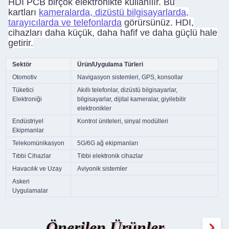
HDI PCB birçok elektronikte kullanılır. Bu
kartları
kameralarda, dizüstü bilgisayarlarda,
tarayıcılarda ve telefonlarda
görürsünüz. HDI,
cihazları daha küçük, daha hafif ve daha güçlü hale
getirir.
Sektör
Ürün/Uygulama Türleri
Otomotiv
Navigasyon sistemleri, GPS, konsollar
Tüketici
Akıllı telefonlar, dizüstü bilgisayarlar,
Elektroniği
bilgisayarlar, dijital kameralar, giyilebilir
elektronikler
Endüstriyel
Kontrol üniteleri, sinyal modülleri
Ekipmanlar
Telekomünikasyon
5G/6G ağ ekipmanları
Tıbbi Cihazlar
Tıbbi elektronik cihazlar
Havacılık ve Uzay
Aviyonik sistemler
Askeri
Uygulamalar
Önerilen Ürünler