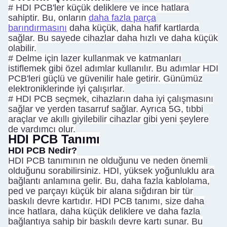
#
HDI PCB'ler küçük deliklere ve ince hatlara
sahiptir. Bu, onların
daha fazla parça
barındırmasını
daha küçük, daha hafif kartlarda
sağlar. Bu sayede cihazlar daha hızlı ve daha küçük
olabilir.
#
Delme için lazer kullanmak ve katmanları
istiflemek gibi özel adımlar kullanılır. Bu adımlar HDI
PCB'leri güçlü ve güvenilir hale getirir. Günümüz
elektroniklerinde iyi çalışırlar.
#
HDI PCB seçmek, cihazların daha iyi çalışmasını
sağlar ve yerden tasarruf sağlar. Ayrıca 5G, tıbbi
araçlar ve akıllı giyilebilir cihazlar gibi yeni şeylere
de yardımcı olur.
HDI PCB Tanımı
HDI PCB Nedir?
HDI PCB tanımının ne olduğunu ve neden önemli
olduğunu sorabilirsiniz. HDI, yüksek yoğunluklu ara
bağlantı anlamına gelir. Bu, daha fazla kablolama,
ped ve parçayı küçük bir alana sığdıran bir tür
baskılı devre kartıdır. HDI PCB tanımı, size daha
ince hatlara, daha küçük deliklere ve daha fazla
bağlantıya sahip bir baskılı devre kartı sunar. Bu