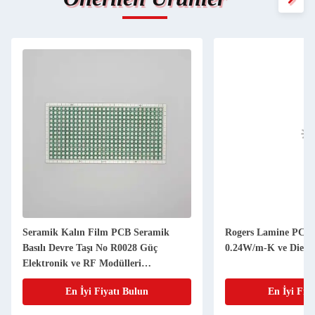
Seramik Kalın Film PCB Seramik
Rogers Lamine PCB, I
Basılı Devre Taşı No R0028 Güç
0.24W/m-K ve Dielekt
Elektronik ve RF Modülleri
Uygulamaları için İdeal Çözüm
En İyi Fiyatı Bulun
En İyi Fiy