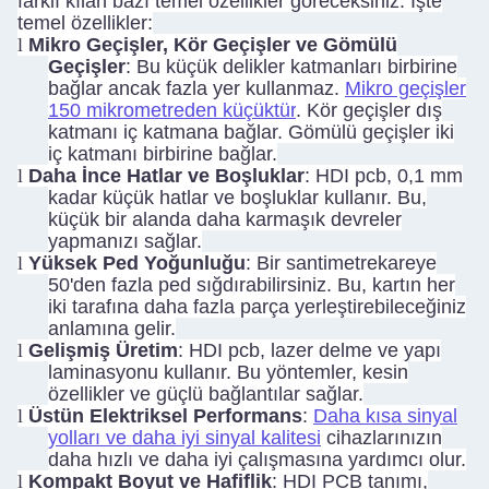
farklı kılan bazı temel özellikler göreceksiniz. İşte
temel özellikler:
l
Mikro Geçişler, Kör Geçişler ve Gömülü
Geçişler
: Bu küçük delikler katmanları birbirine
bağlar ancak fazla yer kullanmaz.
Mikro geçişler
150 mikrometreden küçüktür
. Kör geçişler dış
katmanı iç katmana bağlar. Gömülü geçişler iki
iç katmanı birbirine bağlar.
l
Daha İnce Hatlar ve Boşluklar
: HDI pcb, 0,1 mm
kadar küçük hatlar ve boşluklar kullanır. Bu,
küçük bir alanda daha karmaşık devreler
yapmanızı sağlar.
l
Yüksek Ped Yoğunluğu
: Bir santimetrekareye
50'den fazla ped sığdırabilirsiniz. Bu, kartın her
iki tarafına daha fazla parça yerleştirebileceğiniz
anlamına gelir.
l
Gelişmiş Üretim
: HDI pcb, lazer delme ve yapı
laminasyonu kullanır. Bu yöntemler, kesin
özellikler ve güçlü bağlantılar sağlar.
l
Üstün Elektriksel Performans
:
Daha kısa sinyal
yolları ve daha iyi sinyal kalitesi
cihazlarınızın
daha hızlı ve daha iyi çalışmasına yardımcı olur.
l
Kompakt Boyut ve Hafiflik
: HDI PCB tanımı,