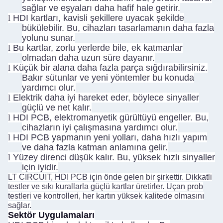
sağlar ve eşyaları daha hafif hale getirir.
l
HDI kartları, kavisli şekillere uyacak şekilde
bükülebilir. Bu, cihazları tasarlamanın daha fazla
yolunu sunar.
l
Bu kartlar, zorlu yerlerde bile, ek katmanlar
olmadan daha uzun süre dayanır.
l
Küçük bir alana daha fazla parça sığdırabilirsiniz.
Bakır sütunlar ve yeni yöntemler bu konuda
yardımcı olur.
l
Elektrik daha iyi hareket eder, böylece sinyaller
güçlü ve net kalır.
l
HDI PCB, elektromanyetik gürültüyü engeller. Bu,
cihazların iyi çalışmasına yardımcı olur.
l
HDI PCB yapmanın yeni yolları, daha hızlı yapım
ve daha fazla katman anlamına gelir.
l
Yüzey direnci düşük kalır. Bu, yüksek hızlı sinyaller
için iyidir.
LT CIRCUIT, HDI PCB için önde gelen bir şirkettir. Dikkatli
testler ve sıkı kurallarla güçlü kartlar üretirler. Uçan prob
testleri ve kontrolleri, her kartın yüksek kalitede olmasını
sağlar.
Sektör Uygulamaları