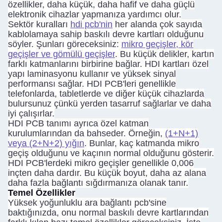
özellikler, daha küçük, daha hafif ve daha güçlü
elektronik cihazlar yapmanıza yardımcı olur.
Sektör kuralları
hdi pcb'nin
her alanda çok sayıda
kablolamaya sahip baskılı devre kartları olduğunu
söyler. Şunları göreceksiniz:
mikro geçişler, kör
geçişler ve gömülü geçişler
. Bu küçük delikler, kartın
farklı katmanlarını birbirine bağlar. HDI kartları özel
yapı laminasyonu kullanır ve yüksek sinyal
performansı sağlar. HDI PCB'leri genellikle
telefonlarda, tabletlerde ve diğer küçük cihazlarda
bulursunuz çünkü yerden tasarruf sağlarlar ve daha
iyi çalışırlar.
HDI PCB tanımı ayrıca özel katman
kurulumlarından da bahseder. Örneğin,
(1+N+1)
veya (2+N+2) yığın
. Bunlar, kaç katmanda mikro
geçiş olduğunu ve kaçının normal olduğunu gösterir.
HDI PCB'lerdeki mikro geçişler genellikle 0,006
inçten daha dardır. Bu küçük boyut, daha az alana
daha fazla bağlantı sığdırmanıza olanak tanır.
Temel Özellikler
Yüksek yoğunluklu ara bağlantı pcb'sine
baktığınızda, onu normal baskılı devre kartlarından