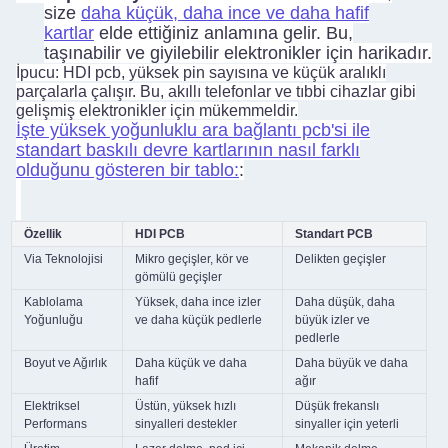
size
daha küçük, daha ince ve daha hafif
kartlar
elde ettiğiniz anlamına gelir. Bu,
taşınabilir ve giyilebilir elektronikler için harikadır.
İpucu: HDI pcb, yüksek pin sayısına ve küçük aralıklı
parçalarla çalışır. Bu, akıllı telefonlar ve tıbbi cihazlar gibi
gelişmiş elektronikler için mükemmeldir.
İşte yüksek yoğunluklu ara bağlantı pcb'si ile
standart baskılı devre kartlarının nasıl farklı
olduğunu gösteren bir tablo:
:
Özellik
HDI PCB
Standart PCB
Via Teknolojisi
Mikro geçişler, kör ve
Delikten geçişler
gömülü geçişler
Kablolama
Yüksek, daha ince izler
Daha düşük, daha
Yoğunluğu
ve daha küçük pedlerle
büyük izler ve
pedlerle
Boyut ve Ağırlık
Daha küçük ve daha
Daha büyük ve daha
hafif
ağır
Elektriksel
Üstün, yüksek hızlı
Düşük frekanslı
Performans
sinyalleri destekler
sinyaller için yeterli