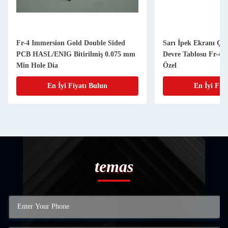
Fr-4 Immersion Gold Double Sided
Sarı İpek Ekranı Çif
PCB HASL/ENIG Bitirilmiş 0.075 mm
Devre Tablosu Fr-4 
Min Hole Dia
Özel
En İyi Fiyatı Bulun
En İyi Fiy
temas