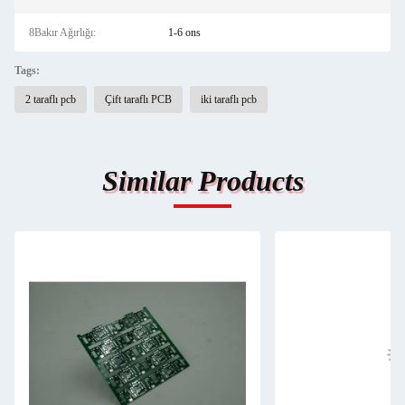
8Bakır Ağırlığı:
1-6 ons
Tags:
2 taraflı pcb
Çift taraflı PCB
iki taraflı pcb
Similar Products