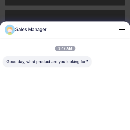
sales@ltcircuit.com
Sales Manager
E-posta
3:47 AM
Good day, what product are you looking for?
001-512-7443871
Telefon.
LT CIRCUIT CO.,LTD.