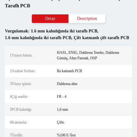
Taraflı PCB
Detay
Description
Vurgulamak:
1.6 mm kalınlığında iki taraflı PCB
,
1.6 mm kalınlığında iki taraflı PCB
,
Çift katmanlı çift taraflı PCB
HASL, ENIG, Daldırma Teneke, Daldırma
1Yüzeyi bitirin:
Gümüş, Altın Parmak, OSP
2Anahtar Kelime:
İki katmanlı PCB
3Yüzey işlemi:
Daldırma altın
4Çiğ madde:
FR - 4
5PCB kalınlığı:
1,6 mm
6Katmanlar:
Çifte.
7Özellik:
%100 E-Test