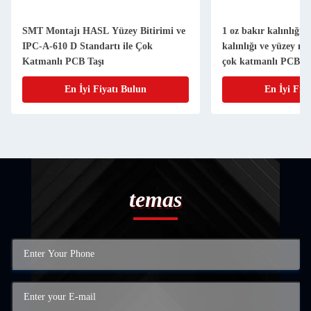
SMT Montajı HASL Yüzey Bitirimi ve
1 oz bakır kalınlığı
IPC-A-610 D Standartı ile Çok
kalınlığı ve yüzey mon
Katmanlı PCB Taşı
çok katmanlı PCB ta
En İyi Fiyatı Bulun
En İyi Fiy
temas