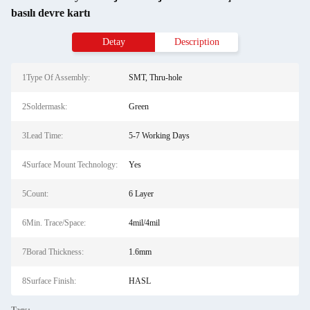
basılı devre kartı
Detay
Description
1Type Of Assembly:
SMT, Thru-hole
2Soldermask:
Green
3Lead Time:
5-7 Working Days
4Surface Mount Technology:
Yes
5Count:
6 Layer
6Min. Trace/Space:
4mil/4mil
7Borad Thickness:
1.6mm
8Surface Finish:
HASL