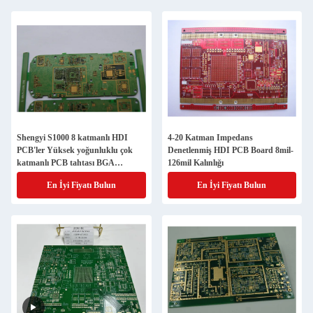
Shengyi S1000 8 katmanlı HDI
4-20 Katman Impedans
PCB'ler Yüksek yoğunluklu çok
Denetlenmiş HDI PCB Board 8mil-
katmanlı PCB tahtası BGA
126mil Kalınlığı
Lehimleyici
En İyi Fiyatı Bulun
En İyi Fiyatı Bulun