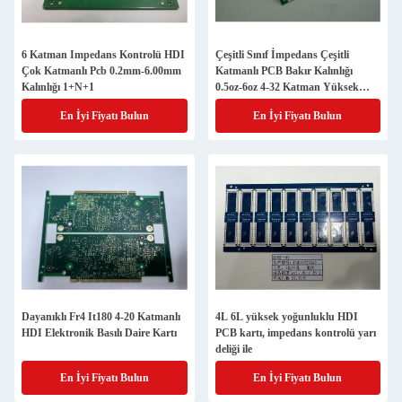
6 Katman Impedans Kontrolü HDI
Çeşitli Sınıf İmpedans Çeşitli
Çok Katmanlı Pcb 0.2mm-6.00mm
Katmanlı PCB Bakır Kalınlığı
Kalınlığı 1+N+1
0.5oz-6oz 4-32 Katman Yüksek
Nitelik Bağlantısı HDI
En İyi Fiyatı Bulun
En İyi Fiyatı Bulun
Dayanıklı Fr4 It180 4-20 Katmanlı
4L 6L yüksek yoğunluklu HDI
HDI Elektronik Basılı Daire Kartı
PCB kartı, impedans kontrolü yarı
deliği ile
En İyi Fiyatı Bulun
En İyi Fiyatı Bulun